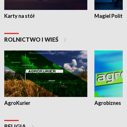
Karty na stół
Magiel Polity
ROLNICTWO I WIEŚ
AgroKurier
Agrobiznes
RELIGIA