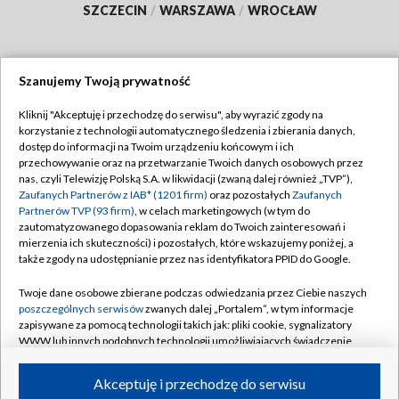
SZCZECIN
/
WARSZAWA
/
WROCŁAW
Szanujemy Twoją prywatność
Dołącz do nas:
Kliknij "Akceptuję i przechodzę do serwisu", aby wyrazić zgody na
korzystanie z technologii automatycznego śledzenia i zbierania danych,
TVP
dostęp do informacji na Twoim urządzeniu końcowym i ich
Abonament TVP
przechowywanie oraz na przetwarzanie Twoich danych osobowych przez
Regulamin TVP
nas, czyli Telewizję Polską S.A. w likwidacji (zwaną dalej również „TVP”),
Emisja w TVP
Zaufanych Partnerów z IAB* (1201 firm)
oraz pozostałych
Zaufanych
Polityka prywatności
Partnerów TVP (93 firm)
, w celach marketingowych (w tym do
Centrum informacji TVP
Moje zgody
zautomatyzowanego dopasowania reklam do Twoich zainteresowań i
mierzenia ich skuteczności) i pozostałych, które wskazujemy poniżej, a
Naziemna Telewizja Cyfrowa
Pomoc
także zgody na udostępnianie przez nas identyfikatora PPID do Google.
Sklep TVP
Biuro reklamy
Twoje dane osobowe zbierane podczas odwiedzania przez Ciebie naszych
Rada Programowa
poszczególnych serwisów
zwanych dalej „Portalem”, w tym informacje
Kontakt
zapisywane za pomocą technologii takich jak: pliki cookie, sygnalizatory
System NOS
WWW lub innych podobnych technologii umożliwiających świadczenie
dopasowanych i bezpiecznych usług, personalizację treści oraz reklam,
Informacje o nadawcy
Kanały
udostępnianie funkcji mediów społecznościowych oraz analizowanie
Akceptuję i przechodzę do serwisu
ruchu w Internecie.
Program dla prasy