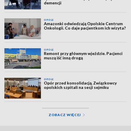
demencji
OPOLE
Amazonki odwiedzają Opolskie Centrum
Onkologii. Co daje pacjentkom ich wizyta?
OPOLE
Remont przy głównym wjeździe. Pacjenci
muszą iść inną drogą
OPOLE
Opór przed konsolidacją. Związkowcy
opolskich szpitali na sesji sejmiku
ZOBACZ WIĘCEJ