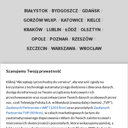
BIAŁYSTOK
/
BYDGOSZCZ
/
GDAŃSK
/
GORZÓW WLKP.
/
KATOWICE
/
KIELCE
/
KRAKÓW
/
LUBLIN
/
ŁÓDŹ
/
OLSZTYN
/
OPOLE
/
POZNAŃ
/
RZESZÓW
/
SZCZECIN
/
WARSZAWA
/
WROCŁAW
Szanujemy Twoją prywatność
Dołącz do nas:
Kliknij "Akceptuję i przechodzę do serwisu", aby wyrazić zgody na
korzystanie z technologii automatycznego śledzenia i zbierania danych,
TVP
dostęp do informacji na Twoim urządzeniu końcowym i ich
Abonament TVP
przechowywanie oraz na przetwarzanie Twoich danych osobowych przez
Regulamin TVP
nas, czyli Telewizję Polską S.A. w likwidacji (zwaną dalej również „TVP”),
Emisja w TVP
Polityka prywatności
Zaufanych Partnerów z IAB* (1201 firm)
oraz pozostałych
Zaufanych
Partnerów TVP (93 firm)
, w celach marketingowych (w tym do
Centrum informacji TVP
Moje zgody
zautomatyzowanego dopasowania reklam do Twoich zainteresowań i
mierzenia ich skuteczności) i pozostałych, które wskazujemy poniżej, a
Naziemna Telewizja Cyfrowa
Pomoc