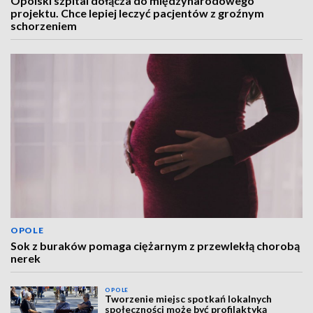
Opolski szpital dołącza do międzynarodowego
projektu. Chce lepiej leczyć pacjentów z groźnym
schorzeniem
OPOLE
Sok z buraków pomaga ciężarnym z przewlekłą chorobą
nerek
OPOLE
Tworzenie miejsc spotkań lokalnych
społeczności może być profilaktyką