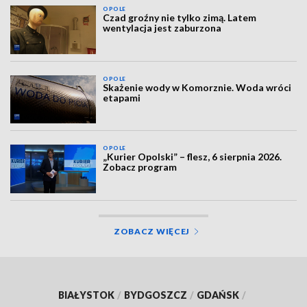
OPOLE
Czad groźny nie tylko zimą. Latem
wentylacja jest zaburzona
OPOLE
Skażenie wody w Komorznie. Woda wróci
etapami
OPOLE
„Kurier Opolski” – flesz, 6 sierpnia 2026.
Zobacz program
ZOBACZ WIĘCEJ
BIAŁYSTOK
/
BYDGOSZCZ
/
GDAŃSK
/