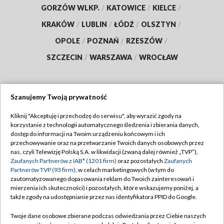
GORZÓW WLKP.
/
KATOWICE
/
KIELCE
/
KRAKÓW
/
LUBLIN
/
ŁÓDŹ
/
OLSZTYN
/
OPOLE
/
POZNAŃ
/
RZESZÓW
/
SZCZECIN
/
WARSZAWA
/
WROCŁAW
Szanujemy Twoją prywatność
Dołącz do nas:
Kliknij "Akceptuję i przechodzę do serwisu", aby wyrazić zgody na
korzystanie z technologii automatycznego śledzenia i zbierania danych,
TVP
dostęp do informacji na Twoim urządzeniu końcowym i ich
Abonament TVP
przechowywanie oraz na przetwarzanie Twoich danych osobowych przez
Regulamin TVP
nas, czyli Telewizję Polską S.A. w likwidacji (zwaną dalej również „TVP”),
Emisja w TVP
Polityka prywatności
Zaufanych Partnerów z IAB* (1201 firm)
oraz pozostałych
Zaufanych
Partnerów TVP (93 firm)
, w celach marketingowych (w tym do
Centrum informacji TVP
Moje zgody
zautomatyzowanego dopasowania reklam do Twoich zainteresowań i
mierzenia ich skuteczności) i pozostałych, które wskazujemy poniżej, a
Naziemna Telewizja Cyfrowa
Pomoc
także zgody na udostępnianie przez nas identyfikatora PPID do Google.
Sklep TVP
Biuro reklamy
Twoje dane osobowe zbierane podczas odwiedzania przez Ciebie naszych
Rada Programowa