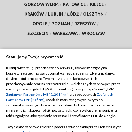
GORZÓW WLKP.
/
KATOWICE
/
KIELCE
/
KRAKÓW
/
LUBLIN
/
ŁÓDŹ
/
OLSZTYN
/
OPOLE
/
POZNAŃ
/
RZESZÓW
/
SZCZECIN
/
WARSZAWA
/
WROCŁAW
Szanujemy Twoją prywatność
Dołącz do nas:
Kliknij "Akceptuję i przechodzę do serwisu", aby wyrazić zgody na
korzystanie z technologii automatycznego śledzenia i zbierania danych,
TVP
dostęp do informacji na Twoim urządzeniu końcowym i ich
Abonament TVP
przechowywanie oraz na przetwarzanie Twoich danych osobowych przez
Regulamin TVP
nas, czyli Telewizję Polską S.A. w likwidacji (zwaną dalej również „TVP”),
Emisja w TVP
Zaufanych Partnerów z IAB* (1201 firm)
oraz pozostałych
Zaufanych
Polityka prywatności
Partnerów TVP (93 firm)
, w celach marketingowych (w tym do
Centrum informacji TVP
Moje zgody
zautomatyzowanego dopasowania reklam do Twoich zainteresowań i
mierzenia ich skuteczności) i pozostałych, które wskazujemy poniżej, a
Naziemna Telewizja Cyfrowa
Pomoc
także zgody na udostępnianie przez nas identyfikatora PPID do Google.
Sklep TVP
Biuro reklamy
Twoje dane osobowe zbierane podczas odwiedzania przez Ciebie naszych
Rada Programowa