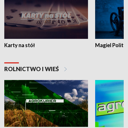
Karty na stół
Magiel Polity
ROLNICTWO I WIEŚ