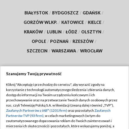
BIAŁYSTOK
/
BYDGOSZCZ
/
GDAŃSK
/
GORZÓW WLKP.
/
KATOWICE
/
KIELCE
/
KRAKÓW
/
LUBLIN
/
ŁÓDŹ
/
OLSZTYN
/
OPOLE
/
POZNAŃ
/
RZESZÓW
/
SZCZECIN
/
WARSZAWA
/
WROCŁAW
Szanujemy Twoją prywatność
Dołącz do nas:
Kliknij "Akceptuję i przechodzę do serwisu", aby wyrazić zgody na
korzystanie z technologii automatycznego śledzenia i zbierania danych,
TVP
dostęp do informacji na Twoim urządzeniu końcowym i ich
Abonament TVP
przechowywanie oraz na przetwarzanie Twoich danych osobowych przez
Regulamin TVP
nas, czyli Telewizję Polską S.A. w likwidacji (zwaną dalej również „TVP”),
Emisja w TVP
Polityka prywatności
Zaufanych Partnerów z IAB* (1201 firm)
oraz pozostałych
Zaufanych
Partnerów TVP (93 firm)
, w celach marketingowych (w tym do
Centrum informacji TVP
Moje zgody
zautomatyzowanego dopasowania reklam do Twoich zainteresowań i
mierzenia ich skuteczności) i pozostałych, które wskazujemy poniżej, a
Naziemna Telewizja Cyfrowa