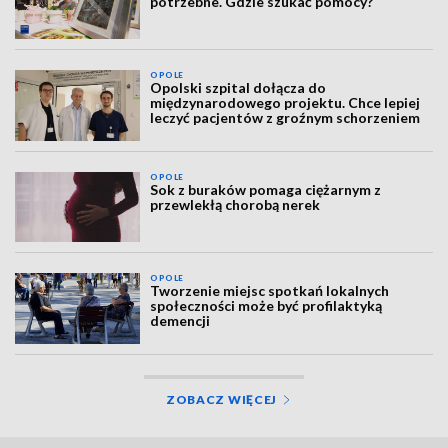
potrzebne. Gdzie szukać pomocy?
OPOLE
Opolski szpital dołącza do
międzynarodowego projektu. Chce lepiej
leczyć pacjentów z groźnym schorzeniem
OPOLE
Sok z buraków pomaga ciężarnym z
przewlekłą chorobą nerek
OPOLE
Tworzenie miejsc spotkań lokalnych
społeczności może być profilaktyką
demencji
ZOBACZ WIĘCEJ