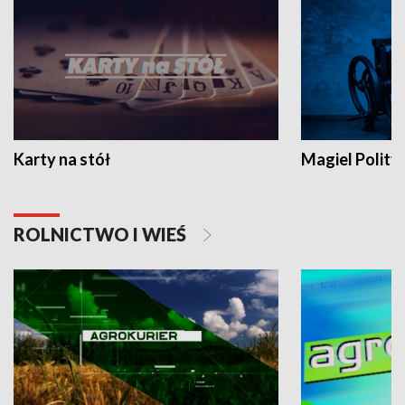
Karty na stół
Magiel Polity
ROLNICTWO I WIEŚ