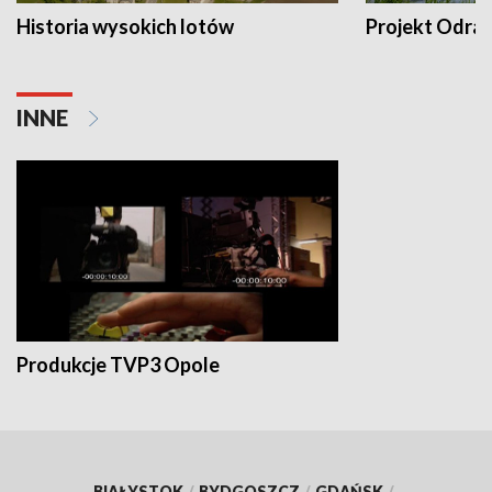
Historia wysokich lotów
Projekt Odra
INNE
Produkcje TVP3 Opole
BIAŁYSTOK
/
BYDGOSZCZ
/
GDAŃSK
/