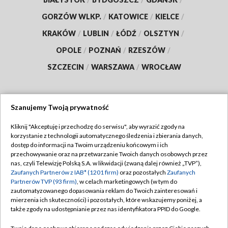
GORZÓW WLKP.
/
KATOWICE
/
KIELCE
/
KRAKÓW
/
LUBLIN
/
ŁÓDŹ
/
OLSZTYN
/
OPOLE
/
POZNAŃ
/
RZESZÓW
/
SZCZECIN
/
WARSZAWA
/
WROCŁAW
Szanujemy Twoją prywatność
Dołącz do nas:
Kliknij "Akceptuję i przechodzę do serwisu", aby wyrazić zgody na
korzystanie z technologii automatycznego śledzenia i zbierania danych,
TVP
dostęp do informacji na Twoim urządzeniu końcowym i ich
Abonament TVP
przechowywanie oraz na przetwarzanie Twoich danych osobowych przez
Regulamin TVP
nas, czyli Telewizję Polską S.A. w likwidacji (zwaną dalej również „TVP”),
Emisja w TVP
Zaufanych Partnerów z IAB* (1201 firm)
oraz pozostałych
Zaufanych
Polityka prywatności
Partnerów TVP (93 firm)
, w celach marketingowych (w tym do
Centrum informacji TVP
Moje zgody
zautomatyzowanego dopasowania reklam do Twoich zainteresowań i
mierzenia ich skuteczności) i pozostałych, które wskazujemy poniżej, a
Naziemna Telewizja Cyfrowa
Pomoc
także zgody na udostępnianie przez nas identyfikatora PPID do Google.
Sklep TVP
Biuro reklamy