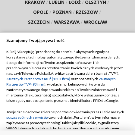
KRAKÓW
/
LUBLIN
/
ŁÓDŹ
/
OLSZTYN
/
OPOLE
/
POZNAŃ
/
RZESZÓW
/
SZCZECIN
/
WARSZAWA
/
WROCŁAW
Szanujemy Twoją prywatność
Dołącz do nas:
Kliknij "Akceptuję i przechodzę do serwisu", aby wyrazić zgody na
korzystanie z technologii automatycznego śledzenia i zbierania danych,
dostęp do informacji na Twoim urządzeniu końcowym i ich
TVP
przechowywanie oraz na przetwarzanie Twoich danych osobowych przez
Abonament TVP
nas, czyli Telewizję Polską S.A. w likwidacji (zwaną dalej również „TVP”),
Regulamin TVP
Zaufanych Partnerów z IAB* (1201 firm)
oraz pozostałych
Zaufanych
Emisja w TVP
Partnerów TVP (93 firm)
, w celach marketingowych (w tym do
Polityka prywatności
zautomatyzowanego dopasowania reklam do Twoich zainteresowań i
Centrum informacji TVP
Moje zgody
mierzenia ich skuteczności) i pozostałych, które wskazujemy poniżej, a
także zgody na udostępnianie przez nas identyfikatora PPID do Google.
Naziemna Telewizja Cyfrowa
Pomoc
Sklep TVP
Twoje dane osobowe zbierane podczas odwiedzania przez Ciebie naszych
Biuro reklamy
poszczególnych serwisów
zwanych dalej „Portalem”, w tym informacje
Rada Programowa
zapisywane za pomocą technologii takich jak: pliki cookie, sygnalizatory
Kontakt
WWW lub innych podobnych technologii umożliwiających świadczenie
System NOS
dopasowanych i bezpiecznych usług, personalizację treści oraz reklam,