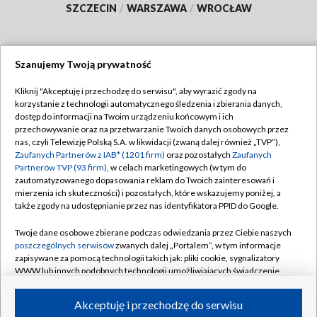
SZCZECIN
/
WARSZAWA
/
WROCŁAW
Szanujemy Twoją prywatność
Dołącz do nas:
Kliknij "Akceptuję i przechodzę do serwisu", aby wyrazić zgody na
korzystanie z technologii automatycznego śledzenia i zbierania danych,
TVP
dostęp do informacji na Twoim urządzeniu końcowym i ich
Abonament TVP
przechowywanie oraz na przetwarzanie Twoich danych osobowych przez
Regulamin TVP
nas, czyli Telewizję Polską S.A. w likwidacji (zwaną dalej również „TVP”),
Emisja w TVP
Zaufanych Partnerów z IAB* (1201 firm)
oraz pozostałych
Zaufanych
Polityka prywatności
Partnerów TVP (93 firm)
, w celach marketingowych (w tym do
Centrum informacji TVP
Moje zgody
zautomatyzowanego dopasowania reklam do Twoich zainteresowań i
mierzenia ich skuteczności) i pozostałych, które wskazujemy poniżej, a
Naziemna Telewizja Cyfrowa
Pomoc
także zgody na udostępnianie przez nas identyfikatora PPID do Google.
Sklep TVP
Biuro reklamy
Twoje dane osobowe zbierane podczas odwiedzania przez Ciebie naszych
Rada Programowa
poszczególnych serwisów
zwanych dalej „Portalem”, w tym informacje
Kontakt
zapisywane za pomocą technologii takich jak: pliki cookie, sygnalizatory
System NOS
WWW lub innych podobnych technologii umożliwiających świadczenie
dopasowanych i bezpiecznych usług, personalizację treści oraz reklam,
Informacje o nadawcy
Kanały
udostępnianie funkcji mediów społecznościowych oraz analizowanie
Akceptuję i przechodzę do serwisu
ruchu w Internecie.
Program dla prasy