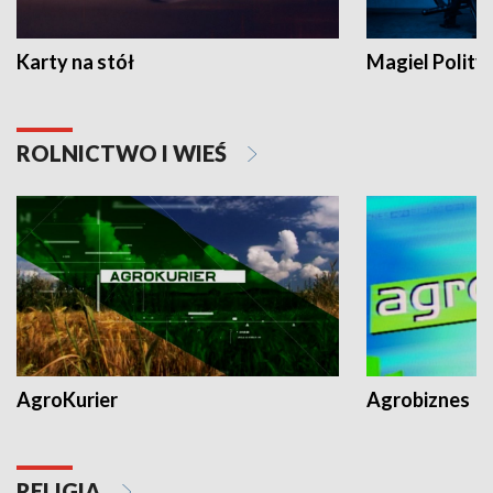
Karty na stół
Magiel Polity
ROLNICTWO I WIEŚ
AgroKurier
Agrobiznes
RELIGIA