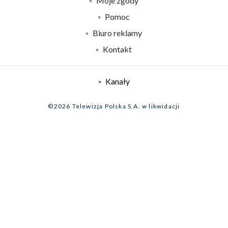
Moje zgody
Naziemna Telewizja Cyfrowa
Pomoc
Sklep TVP
Biuro reklamy
Rada Programowa
Kontakt
System NOS
Informacje o nadawcy
Kanały
Program dla prasy
©2026 Telewizja Polska S.A. w likwidacji
Biuro Reklamy
Ogłoszenie przetargowe
Zgłoś program (ROPAT)
Serwis fotograficzny
Oferta Handlowa
Akademia Telewizyjna
Kariera w TVP
Merchandising (znaki)