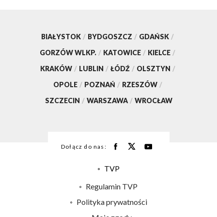
BIAŁYSTOK
/
BYDGOSZCZ
/
GDAŃSK
/
GORZÓW WLKP.
/
KATOWICE
/
KIELCE
/
KRAKÓW
/
LUBLIN
/
ŁÓDŹ
/
OLSZTYN
/
OPOLE
/
POZNAŃ
/
RZESZÓW
/
SZCZECIN
/
WARSZAWA
/
WROCŁAW
Dołącz do nas:
TVP
Abonament TVP
Regulamin TVP
Emisja w TVP
Polityka prywatności
Centrum informacji TVP