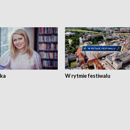
ka
W rytmie festiwalu