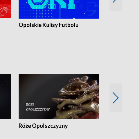
Opolskie Kulisy Futbolu
Złote chwile
sportu
Róże Opolszczyzny
Czas report