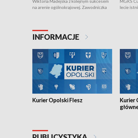
Wiktoria Madejska z kolejnym sukcesem
MGKS Cuk
na arenie ogólnokrajowej. Zawodniczka
lecie ist
Klubu Kolarskiego Ziemia Brzeska
odbył się
została podwójna Mistrzynią Polski
również o
Juniorów Młodszych w kolarstwie
Otwartyc
torowym.
plażowej
INFORMACJE
meczu Ko
Kurier Opolski Flesz
Kurier 
główn
PUBLICYSTYKA