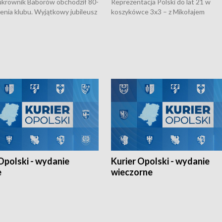
rownik Baborów obchodził 80-
Reprezentacja Polski do lat 21 w
nienia klubu. Wyjątkowy jubileusz
koszykówce 3x3 – z Mikołajem
 na sportowo. W programie
Kowalczykiem z opolskiego AZS-u 
 turnieju eliminacyjnym
składzie - wygrała dwa z trzech tur
h Mistrzostw w siatkówce
w ramach Ligi Narodów. Rywalizacja
 amatorów w Opolu oraz o
odbyła się w węgierskim Szolnok.
lejarza Opole. Zapraszamy!
Opolski - wydanie
Kurier Opolski - wydanie
e
wieczorne