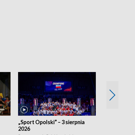
„Sport Opolski” – 3 sierpnia
„Sport Opolsk
2026
Reprezentacja P