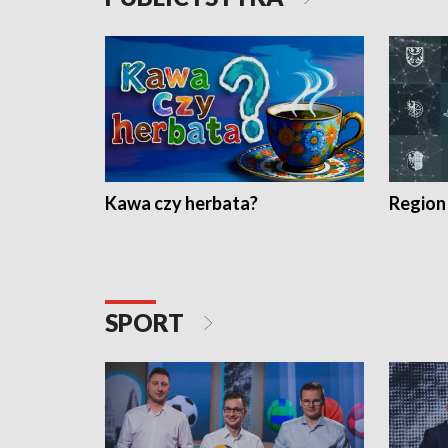
Kawa czy herbata?
Region
SPORT