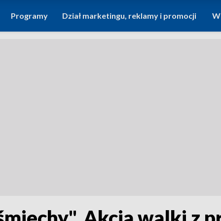
Programy
Dział marketingu, reklamy i promocji
Wi
śmiechy". Akcja walki z p