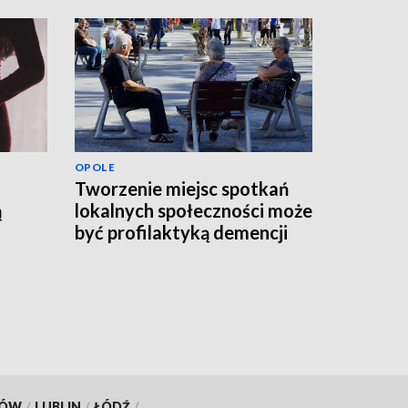
OPOLE
Tworzenie miejsc spotkań
ą
lokalnych społeczności może
być profilaktyką demencji
KÓW
/
LUBLIN
/
ŁÓDŹ
/