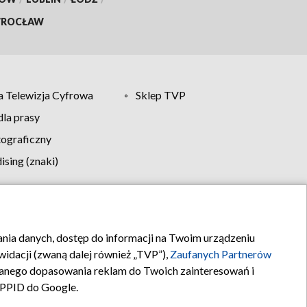
ROCŁAW
 Telewizja Cyfrowa
Sklep TVP
la prasy
tograficzny
sing (znaki)
klamy
Kontakt
rania danych, dostęp do informacji na Twoim urządzeniu
idacji (zwaną dalej również „TVP”),
Zaufanych Partnerów
anego dopasowania reklam do Twoich zainteresowań i
a PPID do Google.