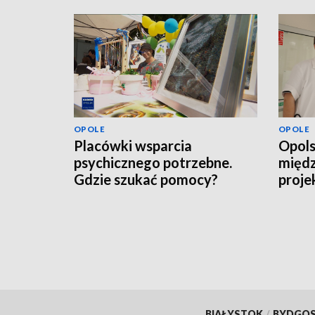
OPOLE
OPOLE
Placówki wsparcia
Opols
psychicznego potrzebne.
międ
Gdzie szukać pomocy?
proje
pacje
scho
BIAŁYSTOK
/
BYDGO