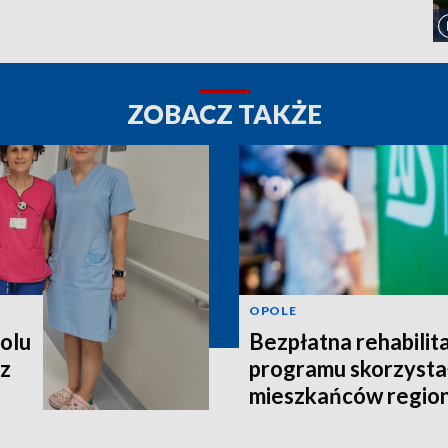
ZOBACZ TAKŻE
OPOLE
polu
Bezpłatna rehabilita
 z
programu skorzystał
mieszkańców regio