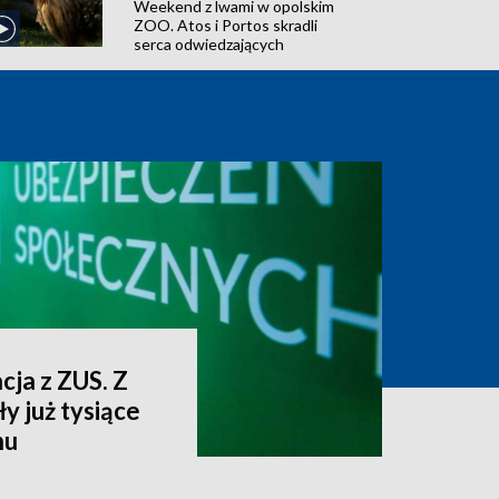
Weekend z lwami w opolskim
ZOO. Atos i Portos skradli
serca odwiedzających
cja z ZUS. Z
y już tysiące
nu