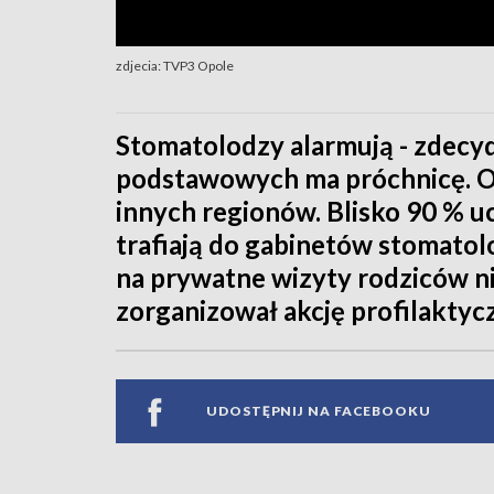
zdjecia: TVP3 Opole
Stomatolodzy alarmują - zdecy
podstawowych ma próchnicę. Op
innych regionów. Blisko 90 % u
trafiają do gabinetów stomatol
na prywatne wizyty rodziców ni
zorganizował akcję profilaktyc
UDOSTĘPNIJ NA FACEBOOKU