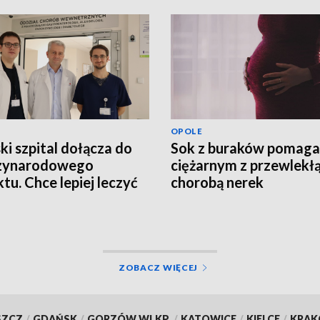
OPOLE
ki szpital dołącza do
Sok z buraków pomaga
zynarodowego
ciężarnym z przewlekł
ktu. Chce lepiej leczyć
chorobą nerek
ntów z groźnym
rzeniem
ZOBACZ WIĘCEJ
SZCZ
/
GDAŃSK
/
GORZÓW WLKP.
/
KATOWICE
/
KIELCE
/
KRA