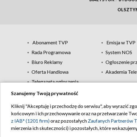
OLSZTY
Abonament TVP
Emisja w TVP
Rada Programowa
System NOS
Biuro Reklamy
Ogłoszenie pr
Oferta Handlowa
Akademia Tele
Telegazeta ogłoszenia
Szanujemy Twoją prywatność
Regulamin TVP
Kliknij "Akceptuję i przechodzę do serwisu", aby wyrazić zg
końcowym i ich przechowywanie oraz na przetwarzanie Twoich
z IAB* (1201 firm)
oraz pozostałych
Zaufanych Partnerów T
mierzenia ich skuteczności) i pozostałych, które wskazujemy