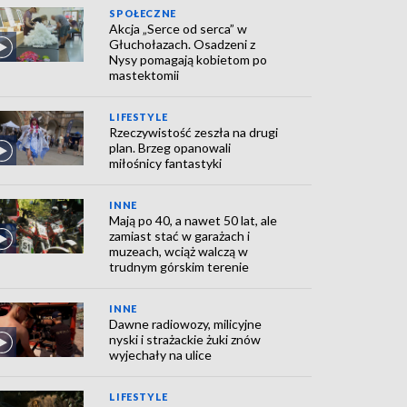
SPOŁECZNE
Akcja „Serce od serca” w
Głuchołazach. Osadzeni z
Nysy pomagają kobietom po
mastektomii
LIFESTYLE
Rzeczywistość zeszła na drugi
plan. Brzeg opanowali
miłośnicy fantastyki
INNE
Mają po 40, a nawet 50 lat, ale
zamiast stać w garażach i
muzeach, wciąż walczą w
trudnym górskim terenie
INNE
Dawne radiowozy, milicyjne
nyski i strażackie żuki znów
wyjechały na ulice
LIFESTYLE