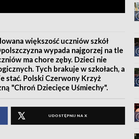
dowana większość uczniów szkół
olszczyzna wypada najgorzej na tle
czniów ma chore zęby. Dzieci nie
ogicznych. Tych brakuje w szkołach, a
e stać. Polski Czerwony Krzyż
zną "Chroń Dziecięce Uśmiechy".
UDOSTĘPNIJ NA X