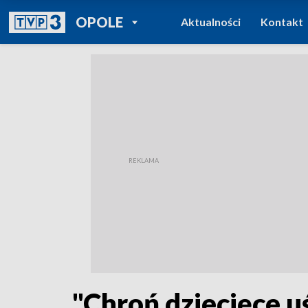
POWRÓT DO
OPOLE
Aktualności
Kontakt
TVP REGIONY
"Chroń dziecięce u