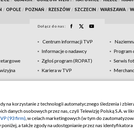
N
/
OPOLE
/
POZNAŃ
/
RZESZÓW
/
SZCZECIN
/
WARSZAWA
/
W
Dołącz do nas:
Centrum informacji TVP
Naziemna
Informacje o nadawcy
Program d
zetargowe
Zgłoś program (ROPAT)
Serwis fo
wizyjna
Kariera w TVP
Merchandi
Polityka prywatności
Moje zgody
Pomoc
Biuro re
ody na korzystanie z technologii automatycznego śledzenia i zbie
 danych osobowych przez nas, czyli Telewizję Polską S.A. w likw
VP (93 firm)
, w celach marketingowych (w tym do zautomatyzow
 poniżej, a także zgody na udostępnianie przez nas identyfikator