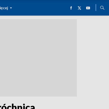
ęcej
róchnicą