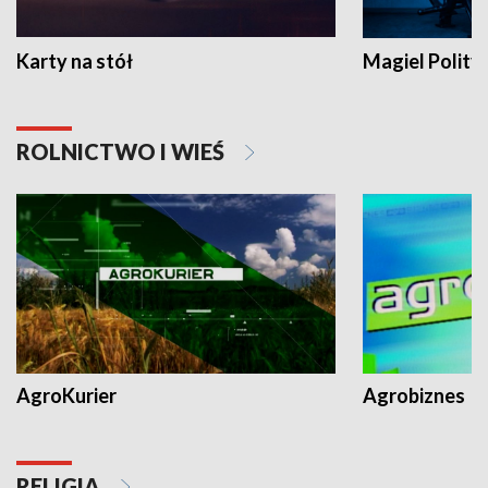
Karty na stół
Magiel Polity
ROLNICTWO I WIEŚ
AgroKurier
Agrobiznes
RELIGIA