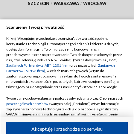
SZCZECIN
/
WARSZAWA
/
WROCŁAW
Szanujemy Twoją prywatność
Dołącz do nas:
Kliknij "Akceptuję i przechodzę do serwisu", aby wyrazić zgody na
korzystanie z technologii automatycznego śledzenia i zbierania danych,
TVP
dostęp do informacji na Twoim urządzeniu końcowym i ich
Abonament TVP
przechowywanie oraz na przetwarzanie Twoich danych osobowych przez
Regulamin TVP
nas, czyli Telewizję Polską S.A. w likwidacji (zwaną dalej również „TVP”),
Emisja w TVP
Zaufanych Partnerów z IAB* (1201 firm)
oraz pozostałych
Zaufanych
Polityka prywatności
Partnerów TVP (93 firm)
, w celach marketingowych (w tym do
Centrum informacji TVP
Moje zgody
zautomatyzowanego dopasowania reklam do Twoich zainteresowań i
mierzenia ich skuteczności) i pozostałych, które wskazujemy poniżej, a
Naziemna Telewizja Cyfrowa
Pomoc
także zgody na udostępnianie przez nas identyfikatora PPID do Google.
Sklep TVP
Biuro reklamy
Twoje dane osobowe zbierane podczas odwiedzania przez Ciebie naszych
Rada Programowa
poszczególnych serwisów
zwanych dalej „Portalem”, w tym informacje
Kontakt
zapisywane za pomocą technologii takich jak: pliki cookie, sygnalizatory
System NOS
WWW lub innych podobnych technologii umożliwiających świadczenie
dopasowanych i bezpiecznych usług, personalizację treści oraz reklam,
Informacje o nadawcy
Kanały
udostępnianie funkcji mediów społecznościowych oraz analizowanie
Akceptuję i przechodzę do serwisu
ruchu w Internecie.
Program dla prasy