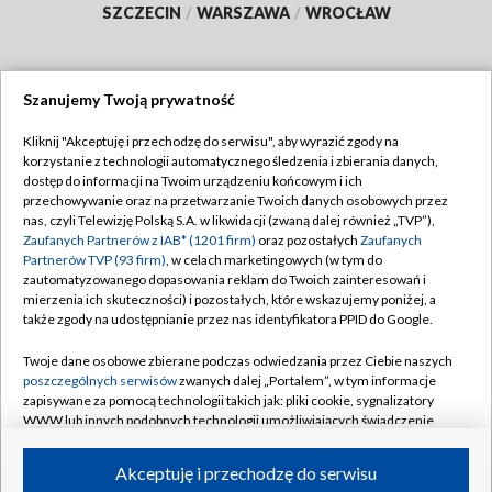
SZCZECIN
/
WARSZAWA
/
WROCŁAW
Szanujemy Twoją prywatność
Dołącz do nas:
Kliknij "Akceptuję i przechodzę do serwisu", aby wyrazić zgody na
korzystanie z technologii automatycznego śledzenia i zbierania danych,
TVP
dostęp do informacji na Twoim urządzeniu końcowym i ich
Abonament TVP
przechowywanie oraz na przetwarzanie Twoich danych osobowych przez
Regulamin TVP
nas, czyli Telewizję Polską S.A. w likwidacji (zwaną dalej również „TVP”),
Emisja w TVP
Zaufanych Partnerów z IAB* (1201 firm)
oraz pozostałych
Zaufanych
Polityka prywatności
Partnerów TVP (93 firm)
, w celach marketingowych (w tym do
Centrum informacji TVP
Moje zgody
zautomatyzowanego dopasowania reklam do Twoich zainteresowań i
mierzenia ich skuteczności) i pozostałych, które wskazujemy poniżej, a
Naziemna Telewizja Cyfrowa
Pomoc
także zgody na udostępnianie przez nas identyfikatora PPID do Google.
Sklep TVP
Biuro reklamy
Twoje dane osobowe zbierane podczas odwiedzania przez Ciebie naszych
Rada Programowa
poszczególnych serwisów
zwanych dalej „Portalem”, w tym informacje
Kontakt
zapisywane za pomocą technologii takich jak: pliki cookie, sygnalizatory
System NOS
WWW lub innych podobnych technologii umożliwiających świadczenie
dopasowanych i bezpiecznych usług, personalizację treści oraz reklam,
Informacje o nadawcy
Kanały
udostępnianie funkcji mediów społecznościowych oraz analizowanie
Akceptuję i przechodzę do serwisu
ruchu w Internecie.
Program dla prasy