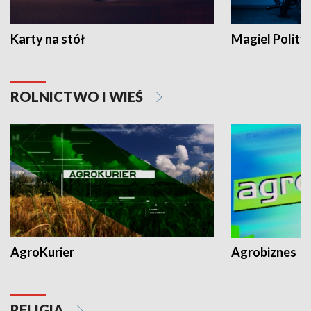
Karty na stół
Magiel Polity
ROLNICTWO I WIEŚ
AgroKurier
Agrobiznes
RELIGIA