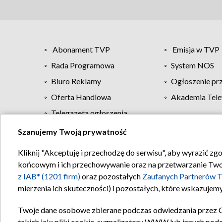
Abonament TVP
Emisja w TVP
Rada Programowa
System NOS
Biuro Reklamy
Ogłoszenie pr
Oferta Handlowa
Akademia Tele
Telegazeta ogłoszenia
Szanujemy Twoją prywatność
Regulamin TVP
Kliknij "Akceptuję i przechodzę do serwisu", aby wyrazić zg
końcowym i ich przechowywanie oraz na przetwarzanie Twoich
z IAB* (1201 firm)
oraz pozostałych
Zaufanych Partnerów T
mierzenia ich skuteczności) i pozostałych, które wskazujemy
Twoje dane osobowe zbierane podczas odwiedzania przez 
takich jak: pliki cookie, sygnalizatory WWW lub innych pod