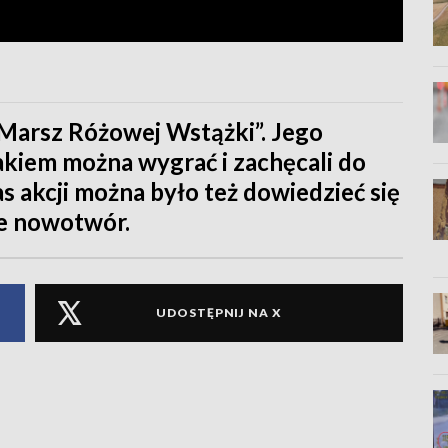
„Marsz Różowej Wstążki”. Jego
rakiem można wygrać i zachęcali do
s akcji można było też dowiedzieć się
ie nowotwór.
UDOSTĘPNIJ NA X