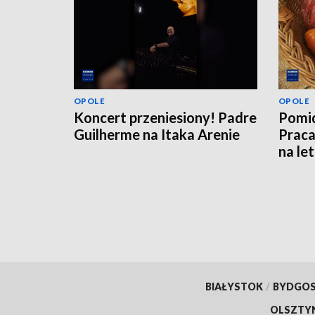
OPOLE
OPOLE
Koncert przeniesiony! Padre
Pomid
Guilherme na Itaka Arenie
Praca
na le
BIAŁYSTOK
/
BYDGO
OLSZTY