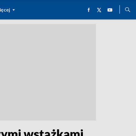
ęcej
wymi wstążkami