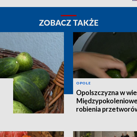
ZOBACZ TAKŻE
OPOLE
Opolszczyzna w wie
Międzypokoleniowe
robienia przetworó