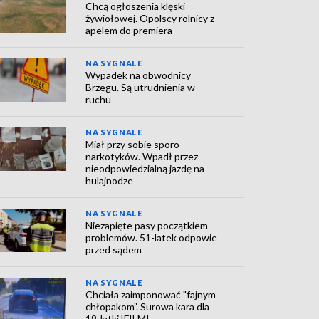
Chcą ogłoszenia klęski
żywiołowej. Opolscy rolnicy z
apelem do premiera
NA SYGNALE
Wypadek na obwodnicy
Brzegu. Są utrudnienia w
ruchu
NA SYGNALE
Miał przy sobie sporo
narkotyków. Wpadł przez
nieodpowiedzialną jazdę na
hulajnodze
NA SYGNALE
Niezapięte pasy początkiem
problemów. 51-latek odpowie
przed sądem
NA SYGNALE
Chciała zaimponować "fajnym
chłopakom”. Surowa kara dla
19-latki [FILM]