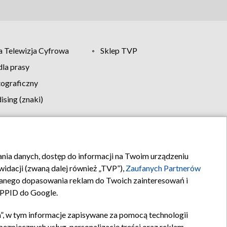
 Telewizja Cyfrowa
Sklep TVP
la prasy
tograficzny
sing (znaki)
klamy
Kontakt
rania danych, dostęp do informacji na Twoim urządzeniu
idacji (zwaną dalej również „TVP”),
Zaufanych Partnerów
anego dopasowania reklam do Twoich zainteresowań i
a PPID do Google.
”, w tym informacje zapisywane za pomocą technologii
zpiecznych usług, personalizację treści oraz reklam,