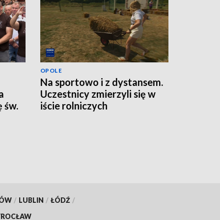
OPOLE
Na sportowo i z dystansem.
a
Uczestnicy zmierzyli się w
 św.
iście rolniczych
konkurencjach
KÓW
/
LUBLIN
/
ŁÓDŹ
/
ROCŁAW