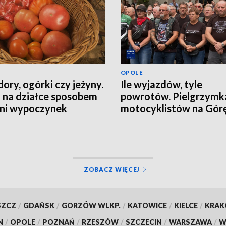
OPOLE
ory, ogórki czy jeżyny.
Ile wyjazdów, tyle
 na działce sposobem
powrotów. Pielgrzymk
tni wypoczynek
motocyklistów na Górę
Anny
ZOBACZ WIĘCEJ
SZCZ
/
GDAŃSK
/
GORZÓW WLKP.
/
KATOWICE
/
KIELCE
/
KRA
N
/
OPOLE
/
POZNAŃ
/
RZESZÓW
/
SZCZECIN
/
WARSZAWA
/
W