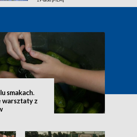
lu smakach.
 warsztaty z
w