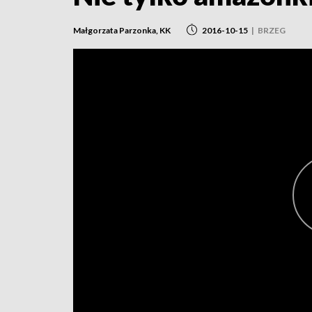
Małgorzata Parzonka, KK
2016-10-15
|
BRZEG