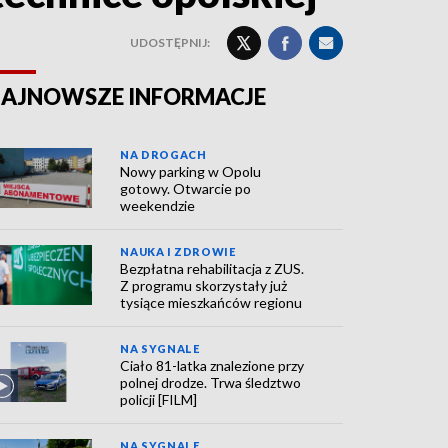
UDOSTĘPNIJ:
AJNOWSZE INFORMACJE
NA DROGACH
Nowy parking w Opolu
gotowy. Otwarcie po
weekendzie
NAUKA I ZDROWIE
Bezpłatna rehabilitacja z ZUS.
Z programu skorzystały już
tysiące mieszkańców regionu
NA SYGNALE
Ciało 81-latka znalezione przy
polnej drodze. Trwa śledztwo
policji [FILM]
NA SYGNALE