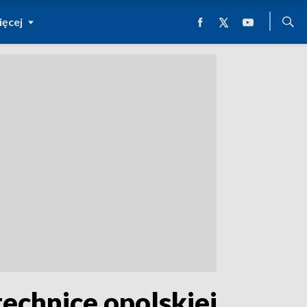
ęcej
technice opolskiej