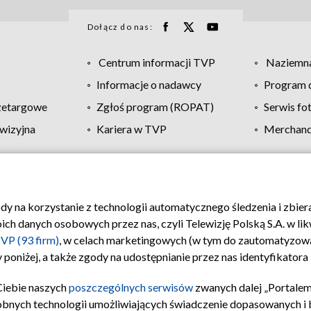
Dołącz do nas:
Centrum informacji TVP
Naziemna
Informacje o nadawcy
Program d
zetargowe
Zgłoś program (ROPAT)
Serwis fo
wizyjna
Kariera w TVP
Merchandi
Polityka prywatności
Moje zgody
Pomoc
Biuro re
ody na korzystanie z technologii automatycznego śledzenia i zbie
 danych osobowych przez nas, czyli Telewizję Polską S.A. w likw
VP (93 firm)
, w celach marketingowych (w tym do zautomatyzow
 poniżej, a także zgody na udostępnianie przez nas identyfikator
Ciebie naszych
poszczególnych serwisów
zwanych dalej „Portalem
obnych technologii umożliwiających świadczenie dopasowanych i be