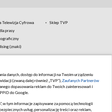
 Telewizja Cyfrowa
Sklep TVP
la prasy
tograficzny
sing (znaki)
klamy
Kontakt
rania danych, dostęp do informacji na Twoim urządzeniu
idacji (zwaną dalej również „TVP”),
Zaufanych Partnerów
anego dopasowania reklam do Twoich zainteresowań i
a PPID do Google.
”, w tym informacje zapisywane za pomocą technologii
zpiecznych usług, personalizację treści oraz reklam,