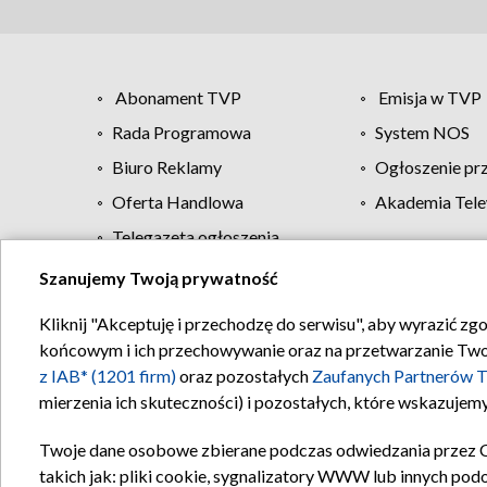
Abonament TVP
Emisja w TVP
Rada Programowa
System NOS
Biuro Reklamy
Ogłoszenie pr
Oferta Handlowa
Akademia Tele
Telegazeta ogłoszenia
Szanujemy Twoją prywatność
Regulamin TVP
Kliknij "Akceptuję i przechodzę do serwisu", aby wyrazić zg
końcowym i ich przechowywanie oraz na przetwarzanie Twoich
z IAB* (1201 firm)
oraz pozostałych
Zaufanych Partnerów T
mierzenia ich skuteczności) i pozostałych, które wskazujemy
Twoje dane osobowe zbierane podczas odwiedzania przez 
takich jak: pliki cookie, sygnalizatory WWW lub innych pod