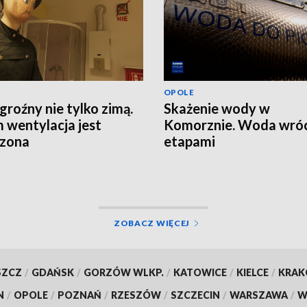
OPOLE
groźny nie tylko zimą.
Skażenie wody w
 wentylacja jest
Komorznie. Woda wróc
rzona
etapami
ZOBACZ WIĘCEJ
SZCZ
/
GDAŃSK
/
GORZÓW WLKP.
/
KATOWICE
/
KIELCE
/
KRA
N
/
OPOLE
/
POZNAŃ
/
RZESZÓW
/
SZCZECIN
/
WARSZAWA
/
W