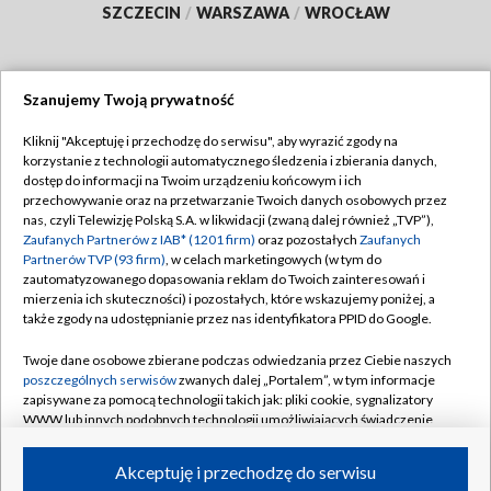
SZCZECIN
/
WARSZAWA
/
WROCŁAW
Szanujemy Twoją prywatność
Dołącz do nas:
Kliknij "Akceptuję i przechodzę do serwisu", aby wyrazić zgody na
korzystanie z technologii automatycznego śledzenia i zbierania danych,
TVP
dostęp do informacji na Twoim urządzeniu końcowym i ich
Abonament TVP
przechowywanie oraz na przetwarzanie Twoich danych osobowych przez
Regulamin TVP
nas, czyli Telewizję Polską S.A. w likwidacji (zwaną dalej również „TVP”),
Emisja w TVP
Zaufanych Partnerów z IAB* (1201 firm)
oraz pozostałych
Zaufanych
Polityka prywatności
Partnerów TVP (93 firm)
, w celach marketingowych (w tym do
Centrum informacji TVP
Moje zgody
zautomatyzowanego dopasowania reklam do Twoich zainteresowań i
mierzenia ich skuteczności) i pozostałych, które wskazujemy poniżej, a
Naziemna Telewizja Cyfrowa
Pomoc
także zgody na udostępnianie przez nas identyfikatora PPID do Google.
Sklep TVP
Biuro reklamy
Twoje dane osobowe zbierane podczas odwiedzania przez Ciebie naszych
Rada Programowa
poszczególnych serwisów
zwanych dalej „Portalem”, w tym informacje
Kontakt
zapisywane za pomocą technologii takich jak: pliki cookie, sygnalizatory
System NOS
WWW lub innych podobnych technologii umożliwiających świadczenie
dopasowanych i bezpiecznych usług, personalizację treści oraz reklam,
Informacje o nadawcy
Kanały
udostępnianie funkcji mediów społecznościowych oraz analizowanie
Akceptuję i przechodzę do serwisu
ruchu w Internecie.
Program dla prasy