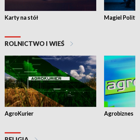
Karty na stół
Magiel Polity
ROLNICTWO I WIEŚ
AgroKurier
Agrobiznes
RELIGIA