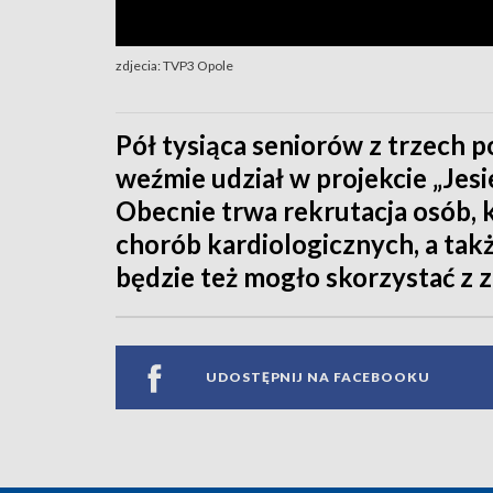
zdjecia: TVP3 Opole
Pół tysiąca seniorów z trzech
weźmie udział w projekcie „Jesi
Obecnie trwa rekrutacja osób,
chorób kardiologicznych, a tak
będzie też mogło skorzystać z 
UDOSTĘPNIJ NA FACEBOOKU