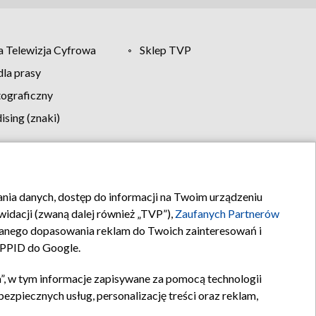
 Telewizja Cyfrowa
Sklep TVP
la prasy
tograficzny
sing (znaki)
klamy
Kontakt
rania danych, dostęp do informacji na Twoim urządzeniu
idacji (zwaną dalej również „TVP”),
Zaufanych Partnerów
anego dopasowania reklam do Twoich zainteresowań i
a PPID do Google.
”, w tym informacje zapisywane za pomocą technologii
zpiecznych usług, personalizację treści oraz reklam,