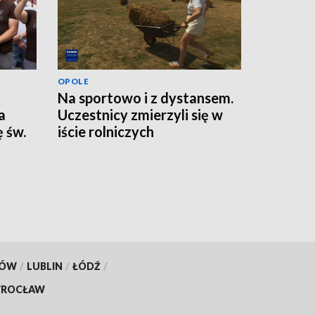
OPOLE
Na sportowo i z dystansem.
a
Uczestnicy zmierzyli się w
 św.
iście rolniczych
konkurencjach
KÓW
/
LUBLIN
/
ŁÓDŹ
/
ROCŁAW