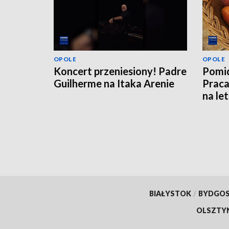
OPOLE
OPOLE
Koncert przeniesiony! Padre
Pomid
Guilherme na Itaka Arenie
Praca
na le
BIAŁYSTOK
/
BYDGO
OLSZTY