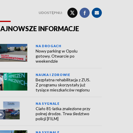
UDOSTĘPNIJ:
AJNOWSZE INFORMACJE
NA DROGACH
Nowy parking w Opolu
gotowy. Otwarcie po
weekendzie
NAUKA I ZDROWIE
Bezpłatna rehabilitacja z ZUS.
Z programu skorzystały już
tysiące mieszkańców regionu
NA SYGNALE
Ciało 81-latka znalezione przy
polnej drodze. Trwa śledztwo
policji [FILM]
NA SYGNALE