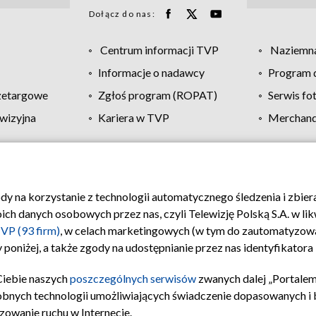
Dołącz do nas:
Centrum informacji TVP
Naziemna
Informacje o nadawcy
Program d
zetargowe
Zgłoś program (ROPAT)
Serwis fo
wizyjna
Kariera w TVP
Merchandi
Polityka prywatności
Moje zgody
Pomoc
Biuro re
ody na korzystanie z technologii automatycznego śledzenia i zbie
 danych osobowych przez nas, czyli Telewizję Polską S.A. w likw
VP (93 firm)
, w celach marketingowych (w tym do zautomatyzow
 poniżej, a także zgody na udostępnianie przez nas identyfikator
Ciebie naszych
poszczególnych serwisów
zwanych dalej „Portalem
obnych technologii umożliwiających świadczenie dopasowanych i be
zowanie ruchu w Internecie.