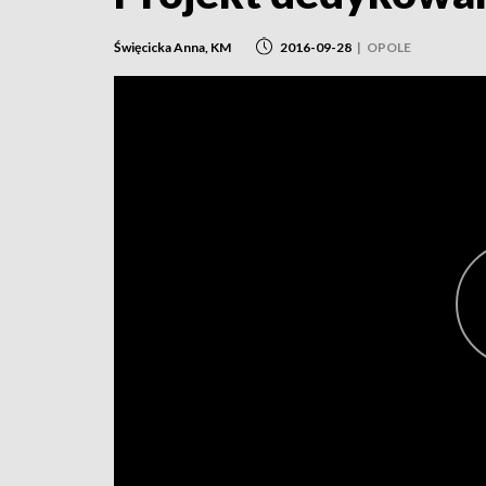
Święcicka Anna, KM
2016-09-28
|
OPOLE