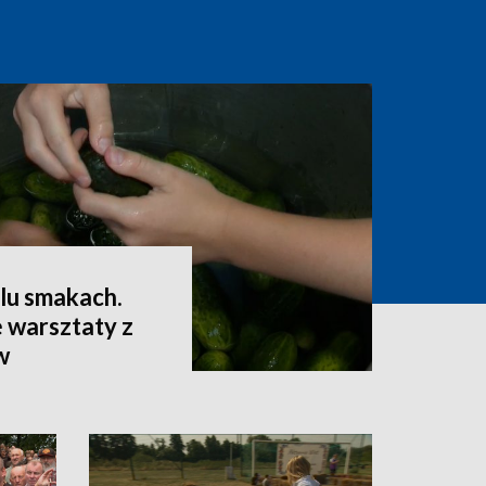
lu smakach.
 warsztaty z
w