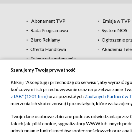
Abonament TVP
Emisja w TVP
Rada Programowa
System NOS
Biuro Reklamy
Ogłoszenie pr
Oferta Handlowa
Akademia Tele
Telegazeta ogłoszenia
Szanujemy Twoją prywatność
Regulamin TVP
Kliknij "Akceptuję i przechodzę do serwisu", aby wyrazić zg
końcowym i ich przechowywanie oraz na przetwarzanie Twoich
z IAB* (1201 firm)
oraz pozostałych
Zaufanych Partnerów T
mierzenia ich skuteczności) i pozostałych, które wskazujemy
Twoje dane osobowe zbierane podczas odwiedzania przez 
takich jak: pliki cookie, sygnalizatory WWW lub innych pod
udostępnianie funkcji mediów społecznościowych oraz anali