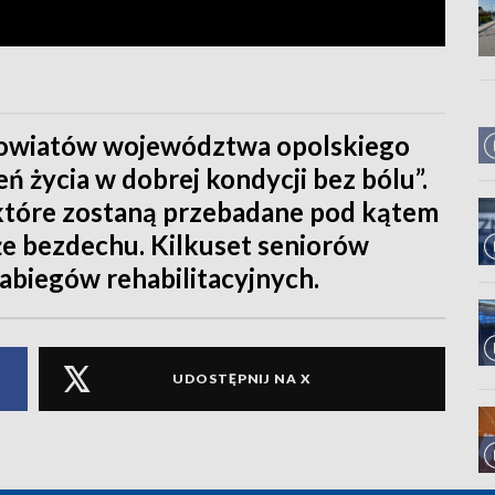
 powiatów województwa opolskiego
eń życia w dobrej kondycji bez bólu”.
 które zostaną przebadane pod kątem
że bezdechu. Kilkuset seniorów
zabiegów rehabilitacyjnych.
UDOSTĘPNIJ NA X