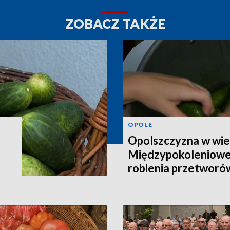
ZOBACZ TAKŻE
OPOLE
Opolszczyzna w wie
Międzypokoleniowe
robienia przetworó