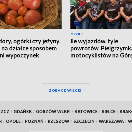
OPOLE
ory, ogórki czy jeżyny.
Ile wyjazdów, tyle
 na działce sposobem
powrotów. Pielgrzymk
tni wypoczynek
motocyklistów na Górę
Anny
ZOBACZ WIĘCEJ
SZCZ
/
GDAŃSK
/
GORZÓW WLKP.
/
KATOWICE
/
KIELCE
/
KRA
N
/
OPOLE
/
POZNAŃ
/
RZESZÓW
/
SZCZECIN
/
WARSZAWA
/
W