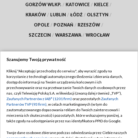
GORZÓW WLKP.
/
KATOWICE
/
KIELCE
/
KRAKÓW
/
LUBLIN
/
ŁÓDŹ
/
OLSZTYN
/
OPOLE
/
POZNAŃ
/
RZESZÓW
/
SZCZECIN
/
WARSZAWA
/
WROCŁAW
Szanujemy Twoją prywatność
Dołącz do nas:
Kliknij "Akceptuję i przechodzę do serwisu", aby wyrazić zgody na
korzystanie z technologii automatycznego śledzenia i zbierania danych,
TVP
dostęp do informacji na Twoim urządzeniu końcowym i ich
Abonament TVP
przechowywanie oraz na przetwarzanie Twoich danych osobowych przez
Regulamin TVP
nas, czyli Telewizję Polską S.A. w likwidacji (zwaną dalej również „TVP”),
Emisja w TVP
Zaufanych Partnerów z IAB* (1201 firm)
oraz pozostałych
Zaufanych
Polityka prywatności
Partnerów TVP (93 firm)
, w celach marketingowych (w tym do
Centrum informacji TVP
Moje zgody
zautomatyzowanego dopasowania reklam do Twoich zainteresowań i
mierzenia ich skuteczności) i pozostałych, które wskazujemy poniżej, a
Naziemna Telewizja Cyfrowa
Pomoc
także zgody na udostępnianie przez nas identyfikatora PPID do Google.
Sklep TVP
Biuro reklamy
Twoje dane osobowe zbierane podczas odwiedzania przez Ciebie naszych
Rada Programowa