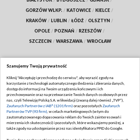
GORZÓW WLKP.
/
KATOWICE
/
KIELCE
/
KRAKÓW
/
LUBLIN
/
ŁÓDŹ
/
OLSZTYN
/
OPOLE
/
POZNAŃ
/
RZESZÓW
/
SZCZECIN
/
WARSZAWA
/
WROCŁAW
Szanujemy Twoją prywatność
Dołącz do nas:
Kliknij "Akceptuję i przechodzę do serwisu", aby wyrazić zgody na
korzystanie z technologii automatycznego śledzenia i zbierania danych,
TVP
dostęp do informacji na Twoim urządzeniu końcowym i ich
Abonament TVP
przechowywanie oraz na przetwarzanie Twoich danych osobowych przez
Regulamin TVP
nas, czyli Telewizję Polską S.A. w likwidacji (zwaną dalej również „TVP”),
Emisja w TVP
Zaufanych Partnerów z IAB* (1201 firm)
oraz pozostałych
Zaufanych
Polityka prywatności
Partnerów TVP (93 firm)
, w celach marketingowych (w tym do
Centrum informacji TVP
Moje zgody
zautomatyzowanego dopasowania reklam do Twoich zainteresowań i
mierzenia ich skuteczności) i pozostałych, które wskazujemy poniżej, a
Naziemna Telewizja Cyfrowa
Pomoc
także zgody na udostępnianie przez nas identyfikatora PPID do Google.
Sklep TVP
Biuro reklamy