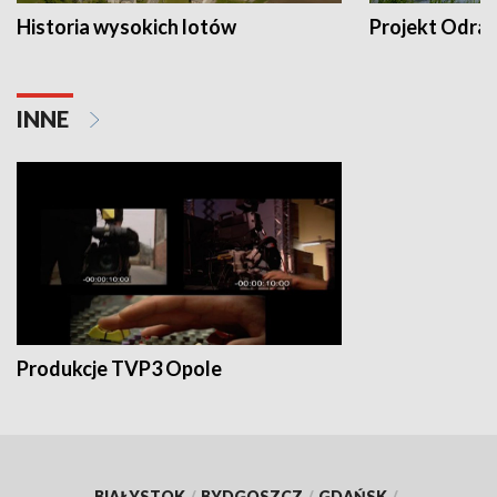
Historia wysokich lotów
Projekt Odra
INNE
Produkcje TVP3 Opole
BIAŁYSTOK
/
BYDGOSZCZ
/
GDAŃSK
/