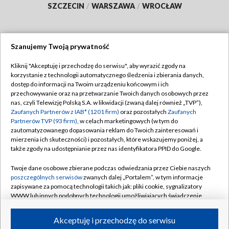
SZCZECIN
/
WARSZAWA
/
WROCŁAW
Szanujemy Twoją prywatność
Dołącz do nas:
Kliknij "Akceptuję i przechodzę do serwisu", aby wyrazić zgody na
korzystanie z technologii automatycznego śledzenia i zbierania danych,
TVP
dostęp do informacji na Twoim urządzeniu końcowym i ich
Abonament TVP
przechowywanie oraz na przetwarzanie Twoich danych osobowych przez
Regulamin TVP
nas, czyli Telewizję Polską S.A. w likwidacji (zwaną dalej również „TVP”),
Emisja w TVP
Zaufanych Partnerów z IAB* (1201 firm)
oraz pozostałych
Zaufanych
Polityka prywatności
Partnerów TVP (93 firm)
, w celach marketingowych (w tym do
Centrum informacji TVP
Moje zgody
zautomatyzowanego dopasowania reklam do Twoich zainteresowań i
mierzenia ich skuteczności) i pozostałych, które wskazujemy poniżej, a
Naziemna Telewizja Cyfrowa
Pomoc
także zgody na udostępnianie przez nas identyfikatora PPID do Google.
Sklep TVP
Biuro reklamy
Twoje dane osobowe zbierane podczas odwiedzania przez Ciebie naszych
Rada Programowa
poszczególnych serwisów
zwanych dalej „Portalem”, w tym informacje
Kontakt
zapisywane za pomocą technologii takich jak: pliki cookie, sygnalizatory
System NOS
WWW lub innych podobnych technologii umożliwiających świadczenie
dopasowanych i bezpiecznych usług, personalizację treści oraz reklam,
Informacje o nadawcy
Kanały
udostępnianie funkcji mediów społecznościowych oraz analizowanie
Akceptuję i przechodzę do serwisu
ruchu w Internecie.
Program dla prasy