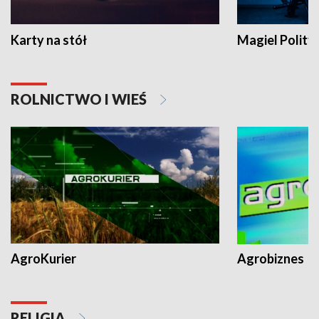
Karty na stół
Magiel Polity
ROLNICTWO I WIEŚ
AgroKurier
Agrobiznes
RELIGIA