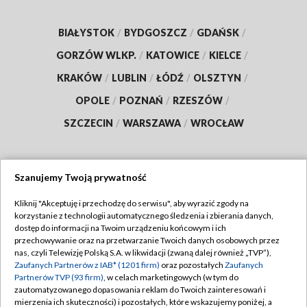
BIAŁYSTOK
/
BYDGOSZCZ
/
GDAŃSK
/
GORZÓW WLKP.
/
KATOWICE
/
KIELCE
/
KRAKÓW
/
LUBLIN
/
ŁÓDŹ
/
OLSZTYN
/
OPOLE
/
POZNAŃ
/
RZESZÓW
/
SZCZECIN
/
WARSZAWA
/
WROCŁAW
Szanujemy Twoją prywatność
Dołącz do nas:
Kliknij "Akceptuję i przechodzę do serwisu", aby wyrazić zgody na
korzystanie z technologii automatycznego śledzenia i zbierania danych,
TVP
dostęp do informacji na Twoim urządzeniu końcowym i ich
Abonament TVP
przechowywanie oraz na przetwarzanie Twoich danych osobowych przez
Regulamin TVP
nas, czyli Telewizję Polską S.A. w likwidacji (zwaną dalej również „TVP”),
Emisja w TVP
Polityka prywatności
Zaufanych Partnerów z IAB* (1201 firm)
oraz pozostałych
Zaufanych
Partnerów TVP (93 firm)
, w celach marketingowych (w tym do
Centrum informacji TVP
Moje zgody
zautomatyzowanego dopasowania reklam do Twoich zainteresowań i
mierzenia ich skuteczności) i pozostałych, które wskazujemy poniżej, a
Naziemna Telewizja Cyfrowa