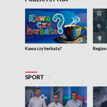
Kawa czy herbata?
Region
SPORT