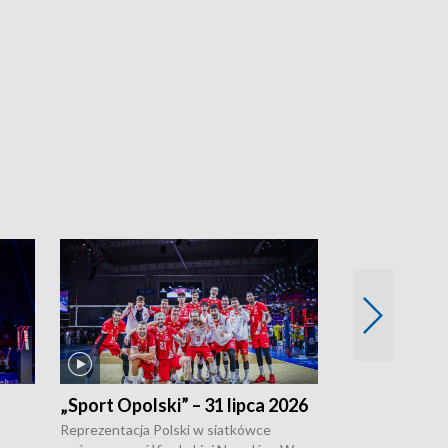
„Sport Opolski” – 31 lipca 2026
„Sport Opolsk
Reprezentacja Polski w siatkówce
W poniedziałek 