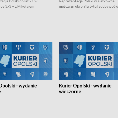
acja Polski do lat 21 w
Reprezentacja Polski w siatkówce
ce 3x3 – z Mikołajem
mężczyzn obroniła tytuł zdobywców 
kiem z opolskiego AZS-u w
Narodów. W finale pokonali Amery
- wygrała dwa z trzech turniejów
po tie-breaku. W meczu nie zabrakł
Ligi Narodów. Rywalizacja
opolskich wątków.
ę w węgierskim Szolnok.
Opolski - wydanie
Kurier Opolski - wydanie
e
wieczorne