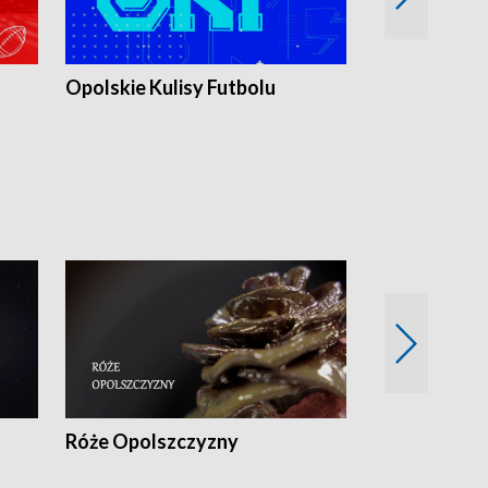
Opolskie Kulisy Futbolu
Złote chwile
sportu
Róże Opolszczyzny
Czas report