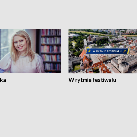
ka
W rytmie festiwalu