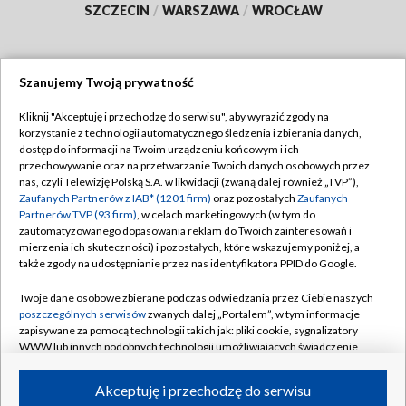
SZCZECIN
/
WARSZAWA
/
WROCŁAW
Szanujemy Twoją prywatność
Dołącz do nas:
Kliknij "Akceptuję i przechodzę do serwisu", aby wyrazić zgody na
korzystanie z technologii automatycznego śledzenia i zbierania danych,
TVP
dostęp do informacji na Twoim urządzeniu końcowym i ich
Abonament TVP
przechowywanie oraz na przetwarzanie Twoich danych osobowych przez
Regulamin TVP
nas, czyli Telewizję Polską S.A. w likwidacji (zwaną dalej również „TVP”),
Emisja w TVP
Zaufanych Partnerów z IAB* (1201 firm)
oraz pozostałych
Zaufanych
Polityka prywatności
Partnerów TVP (93 firm)
, w celach marketingowych (w tym do
Centrum informacji TVP
Moje zgody
zautomatyzowanego dopasowania reklam do Twoich zainteresowań i
mierzenia ich skuteczności) i pozostałych, które wskazujemy poniżej, a
Naziemna Telewizja Cyfrowa
Pomoc
także zgody na udostępnianie przez nas identyfikatora PPID do Google.
Sklep TVP
Biuro reklamy
Twoje dane osobowe zbierane podczas odwiedzania przez Ciebie naszych
Rada Programowa
poszczególnych serwisów
zwanych dalej „Portalem”, w tym informacje
Kontakt
zapisywane za pomocą technologii takich jak: pliki cookie, sygnalizatory
System NOS
WWW lub innych podobnych technologii umożliwiających świadczenie
dopasowanych i bezpiecznych usług, personalizację treści oraz reklam,
Informacje o nadawcy
Kanały
udostępnianie funkcji mediów społecznościowych oraz analizowanie
Akceptuję i przechodzę do serwisu
ruchu w Internecie.
Program dla prasy