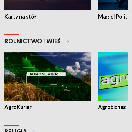
Karty na stół
Magiel Polity
ROLNICTWO I WIEŚ
AgroKurier
Agrobiznes
RELIGIA