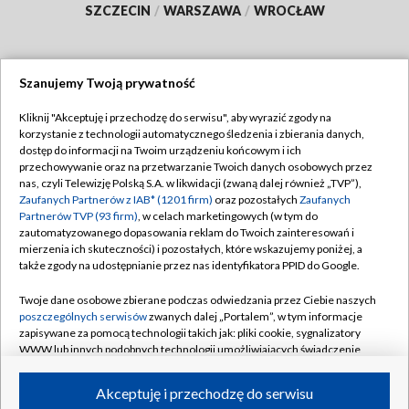
SZCZECIN
/
WARSZAWA
/
WROCŁAW
Szanujemy Twoją prywatność
Dołącz do nas:
Kliknij "Akceptuję i przechodzę do serwisu", aby wyrazić zgody na
korzystanie z technologii automatycznego śledzenia i zbierania danych,
TVP
dostęp do informacji na Twoim urządzeniu końcowym i ich
Abonament TVP
przechowywanie oraz na przetwarzanie Twoich danych osobowych przez
Regulamin TVP
nas, czyli Telewizję Polską S.A. w likwidacji (zwaną dalej również „TVP”),
Emisja w TVP
Zaufanych Partnerów z IAB* (1201 firm)
oraz pozostałych
Zaufanych
Polityka prywatności
Partnerów TVP (93 firm)
, w celach marketingowych (w tym do
Centrum informacji TVP
Moje zgody
zautomatyzowanego dopasowania reklam do Twoich zainteresowań i
mierzenia ich skuteczności) i pozostałych, które wskazujemy poniżej, a
Naziemna Telewizja Cyfrowa
Pomoc
także zgody na udostępnianie przez nas identyfikatora PPID do Google.
Sklep TVP
Biuro reklamy
Twoje dane osobowe zbierane podczas odwiedzania przez Ciebie naszych
Rada Programowa
poszczególnych serwisów
zwanych dalej „Portalem”, w tym informacje
Kontakt
zapisywane za pomocą technologii takich jak: pliki cookie, sygnalizatory
System NOS
WWW lub innych podobnych technologii umożliwiających świadczenie
dopasowanych i bezpiecznych usług, personalizację treści oraz reklam,
Informacje o nadawcy
Kanały
udostępnianie funkcji mediów społecznościowych oraz analizowanie
Akceptuję i przechodzę do serwisu
ruchu w Internecie.
Program dla prasy