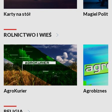
Karty na stół
Magiel Polity
ROLNICTWO I WIEŚ
AgroKurier
Agrobiznes
RELIGIA