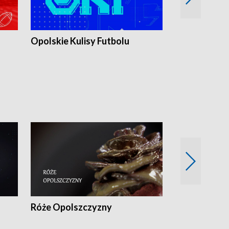
Opolskie Kulisy Futbolu
Złote chwile
sportu
Róże Opolszczyzny
Czas report