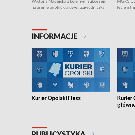
Wiktoria Madejska z kolejnym sukcesem
MGKS Cuk
na arenie ogólnokrajowej. Zawodniczka
lecie ist
Klubu Kolarskiego Ziemia Brzeska
odbył się
została podwójna Mistrzynią Polski
również o
Juniorów Młodszych w kolarstwie
Otwartyc
torowym.
plażowej
INFORMACJE
meczu Ko
Kurier Opolski Flesz
Kurier 
główn
PUBLICYSTYKA