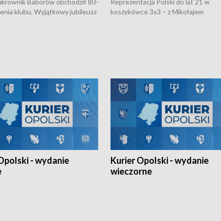
rownik Baborów obchodził 80-
Reprezentacja Polski do lat 21 w
nienia klubu. Wyjątkowy jubileusz
koszykówce 3x3 – z Mikołajem
 na sportowo. W programie
Kowalczykiem z opolskiego AZS-u 
 turnieju eliminacyjnym
składzie - wygrała dwa z trzech tur
h Mistrzostw w siatkówce
w ramach Ligi Narodów. Rywalizacja
 amatorów w Opolu oraz o
odbyła się w węgierskim Szolnok.
lejarza Opole. Zapraszamy!
Opolski - wydanie
Kurier Opolski - wydanie
e
wieczorne