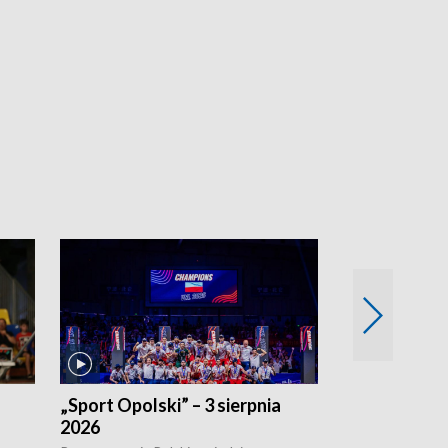
„Sport Opolski” – 3 sierpnia
„Sport Opolsk
2026
Reprezentacja P