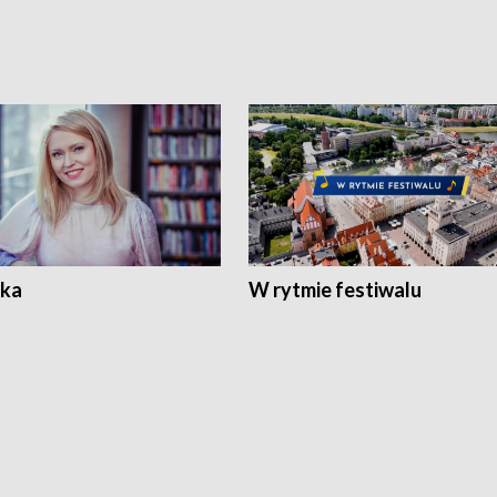
ka
W rytmie festiwalu