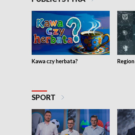
Kawa czy herbata?
Region
SPORT