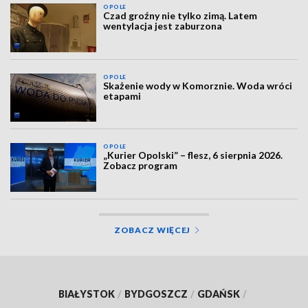
OPOLE
Czad groźny nie tylko zimą. Latem
wentylacja jest zaburzona
OPOLE
Skażenie wody w Komorznie. Woda wróci
etapami
OPOLE
„Kurier Opolski” – flesz, 6 sierpnia 2026.
Zobacz program
ZOBACZ WIĘCEJ
BIAŁYSTOK
/
BYDGOSZCZ
/
GDAŃSK
/