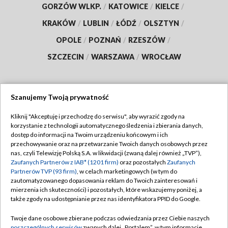
GORZÓW WLKP.
/
KATOWICE
/
KIELCE
/
KRAKÓW
/
LUBLIN
/
ŁÓDŹ
/
OLSZTYN
/
OPOLE
/
POZNAŃ
/
RZESZÓW
/
SZCZECIN
/
WARSZAWA
/
WROCŁAW
Szanujemy Twoją prywatność
Dołącz do nas:
Kliknij "Akceptuję i przechodzę do serwisu", aby wyrazić zgody na
korzystanie z technologii automatycznego śledzenia i zbierania danych,
TVP
dostęp do informacji na Twoim urządzeniu końcowym i ich
Abonament TVP
przechowywanie oraz na przetwarzanie Twoich danych osobowych przez
Regulamin TVP
nas, czyli Telewizję Polską S.A. w likwidacji (zwaną dalej również „TVP”),
Emisja w TVP
Polityka prywatności
Zaufanych Partnerów z IAB* (1201 firm)
oraz pozostałych
Zaufanych
Partnerów TVP (93 firm)
, w celach marketingowych (w tym do
Centrum informacji TVP
Moje zgody
zautomatyzowanego dopasowania reklam do Twoich zainteresowań i
mierzenia ich skuteczności) i pozostałych, które wskazujemy poniżej, a
Naziemna Telewizja Cyfrowa
Pomoc
także zgody na udostępnianie przez nas identyfikatora PPID do Google.
Sklep TVP
Biuro reklamy
Twoje dane osobowe zbierane podczas odwiedzania przez Ciebie naszych
Rada Programowa
poszczególnych serwisów
zwanych dalej „Portalem”, w tym informacje