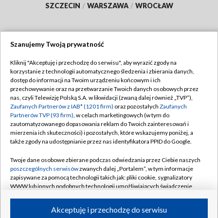
SZCZECIN
/
WARSZAWA
/
WROCŁAW
Szanujemy Twoją prywatność
Dołącz do nas:
Kliknij "Akceptuję i przechodzę do serwisu", aby wyrazić zgody na
korzystanie z technologii automatycznego śledzenia i zbierania danych,
TVP
dostęp do informacji na Twoim urządzeniu końcowym i ich
Abonament TVP
przechowywanie oraz na przetwarzanie Twoich danych osobowych przez
Regulamin TVP
nas, czyli Telewizję Polską S.A. w likwidacji (zwaną dalej również „TVP”),
Emisja w TVP
Zaufanych Partnerów z IAB* (1201 firm)
oraz pozostałych
Zaufanych
Polityka prywatności
Partnerów TVP (93 firm)
, w celach marketingowych (w tym do
Centrum informacji TVP
Moje zgody
zautomatyzowanego dopasowania reklam do Twoich zainteresowań i
mierzenia ich skuteczności) i pozostałych, które wskazujemy poniżej, a
Naziemna Telewizja Cyfrowa
Pomoc
także zgody na udostępnianie przez nas identyfikatora PPID do Google.
Sklep TVP
Biuro reklamy
Twoje dane osobowe zbierane podczas odwiedzania przez Ciebie naszych
Rada Programowa
poszczególnych serwisów
zwanych dalej „Portalem”, w tym informacje
Kontakt
zapisywane za pomocą technologii takich jak: pliki cookie, sygnalizatory
System NOS
WWW lub innych podobnych technologii umożliwiających świadczenie
dopasowanych i bezpiecznych usług, personalizację treści oraz reklam,
Informacje o nadawcy
Kanały
udostępnianie funkcji mediów społecznościowych oraz analizowanie
Akceptuję i przechodzę do serwisu
ruchu w Internecie.
Program dla prasy