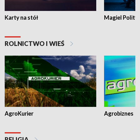
Karty na stół
Magiel Polity
ROLNICTWO I WIEŚ
AgroKurier
Agrobiznes
RELIGIA