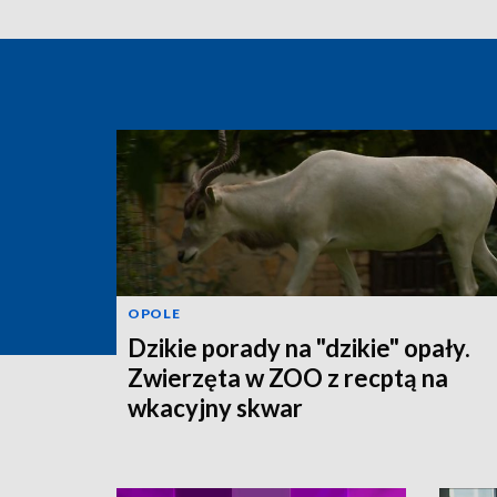
OPOLE
Dzikie porady na "dzikie" opały.
Zwierzęta w ZOO z recptą na
wkacyjny skwar