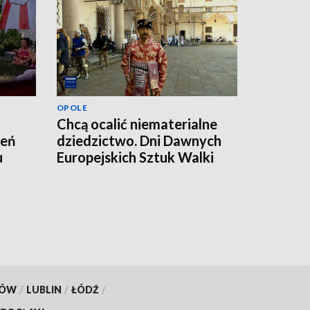
OPOLE
Chcą ocalić niematerialne
zeń
dziedzictwo. Dni Dawnych
u
Europejskich Sztuk Walki
KÓW
/
LUBLIN
/
ŁÓDŹ
/