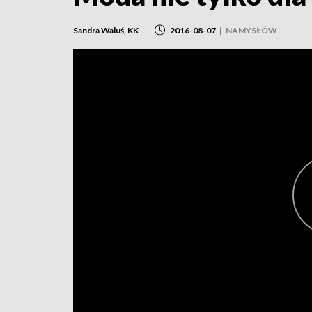
Sandra Waluś, KK
2016-08-07
|
NAMYSŁÓW