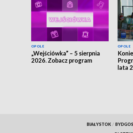
OPOLE
OPOLE
„Wejściówka” – 5 sierpnia
Koni
2026. Zobacz program
Progr
lata 
szuka
finan
BIAŁYSTOK
/
BYDGO