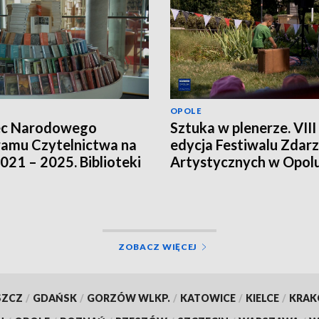
OPOLE
ec Narodowego
Sztuka w plenerze. VIII
amu Czytelnictwa na
edycja Festiwalu Zdar
2021 – 2025. Biblioteki
Artystycznych w Opol
ją innych źródeł
sowania
ZOBACZ WIĘCEJ
SZCZ
/
GDAŃSK
/
GORZÓW WLKP.
/
KATOWICE
/
KIELCE
/
KRA