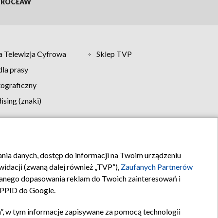
ROCŁAW
 Telewizja Cyfrowa
Sklep TVP
la prasy
tograficzny
sing (znaki)
klamy
Kontakt
rania danych, dostęp do informacji na Twoim urządzeniu
idacji (zwaną dalej również „TVP”),
Zaufanych Partnerów
anego dopasowania reklam do Twoich zainteresowań i
a PPID do Google.
”, w tym informacje zapisywane za pomocą technologii