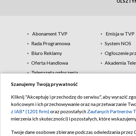
OLSZTY
Abonament TVP
Emisja w TVP
Rada Programowa
System NOS
Biuro Reklamy
Ogłoszenie pr
Oferta Handlowa
Akademia Tele
Telegazeta ogłoszenia
Szanujemy Twoją prywatność
Regulamin TVP
Kliknij "Akceptuję i przechodzę do serwisu", aby wyrazić zg
końcowym i ich przechowywanie oraz na przetwarzanie Twoich
z IAB* (1201 firm)
oraz pozostałych
Zaufanych Partnerów T
mierzenia ich skuteczności) i pozostałych, które wskazujemy
Twoje dane osobowe zbierane podczas odwiedzania przez 