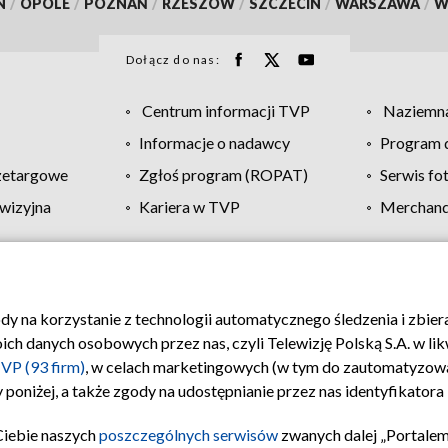
N
/
OPOLE
/
POZNAŃ
/
RZESZÓW
/
SZCZECIN
/
WARSZAWA
/
W
Dołącz do nas:
Centrum informacji TVP
Naziemna
Informacje o nadawcy
Program d
zetargowe
Zgłoś program (ROPAT)
Serwis fo
wizyjna
Kariera w TVP
Merchandi
Polityka prywatności
Moje zgody
Pomoc
Biuro re
ody na korzystanie z technologii automatycznego śledzenia i zbie
 danych osobowych przez nas, czyli Telewizję Polską S.A. w likw
VP (93 firm)
, w celach marketingowych (w tym do zautomatyzow
 poniżej, a także zgody na udostępnianie przez nas identyfikator
Ciebie naszych
poszczególnych serwisów
zwanych dalej „Portalem