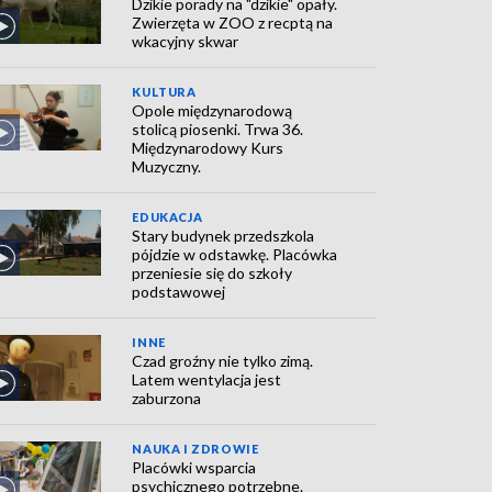
Dzikie porady na "dzikie" opały.
Zwierzęta w ZOO z recptą na
wkacyjny skwar
KULTURA
Opole międzynarodową
stolicą piosenki. Trwa 36.
Międzynarodowy Kurs
Muzyczny.
EDUKACJA
Stary budynek przedszkola
pójdzie w odstawkę. Placówka
przeniesie się do szkoły
podstawowej
INNE
Czad groźny nie tylko zimą.
Latem wentylacja jest
zaburzona
NAUKA I ZDROWIE
Placówki wsparcia
psychicznego potrzebne.