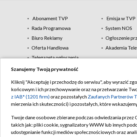
Abonament TVP
Emisja w TVP
Rada Programowa
System NOS
Biuro Reklamy
Ogłoszenie pr
Oferta Handlowa
Akademia Tele
Telegazeta ogłoszenia
Szanujemy Twoją prywatność
Regulamin TVP
Kliknij "Akceptuję i przechodzę do serwisu", aby wyrazić zg
końcowym i ich przechowywanie oraz na przetwarzanie Twoich
z IAB* (1201 firm)
oraz pozostałych
Zaufanych Partnerów T
mierzenia ich skuteczności) i pozostałych, które wskazujemy
Twoje dane osobowe zbierane podczas odwiedzania przez 
takich jak: pliki cookie, sygnalizatory WWW lub innych pod
udostępnianie funkcji mediów społecznościowych oraz anali