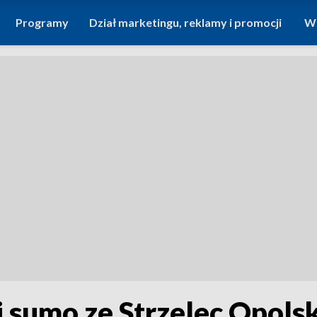
Programy
Dział marketingu, reklamy i promocji
Wi
 sumo ze Strzelec Opols