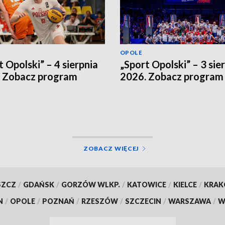
OPOLE
t Opolski” – 4 sierpnia
„Sport Opolski” – 3 sie
 Zobacz program
2026. Zobacz program
ZOBACZ WIĘCEJ
SZCZ
/
GDAŃSK
/
GORZÓW WLKP.
/
KATOWICE
/
KIELCE
/
KRA
N
/
OPOLE
/
POZNAŃ
/
RZESZÓW
/
SZCZECIN
/
WARSZAWA
/
W