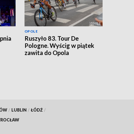
OPOLE
rpnia
Ruszyło 83. Tour De
Pologne. Wyścig w piątek
zawita do Opola
KÓW
/
LUBLIN
/
ŁÓDŹ
/
ROCŁAW