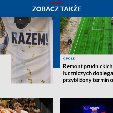
ZOBACZ TAKŻE
OPOLE
Remont prudnickich
łuczniczych dobieg
przybliżony termin 