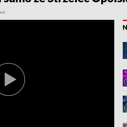
KIE
N