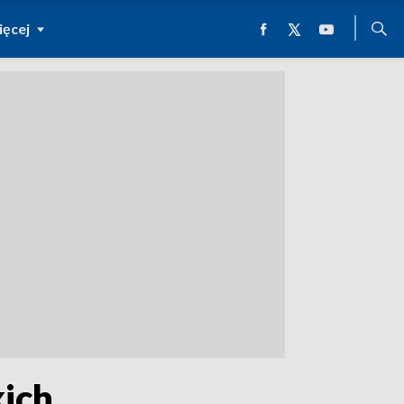
ęcej
kich