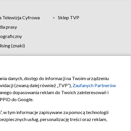
 Telewizja Cyfrowa
Sklep TVP
la prasy
tograficzny
sing (znaki)
klamy
Kontakt
rania danych, dostęp do informacji na Twoim urządzeniu
idacji (zwaną dalej również „TVP”),
Zaufanych Partnerów
anego dopasowania reklam do Twoich zainteresowań i
a PPID do Google.
”, w tym informacje zapisywane za pomocą technologii
zpiecznych usług, personalizację treści oraz reklam,