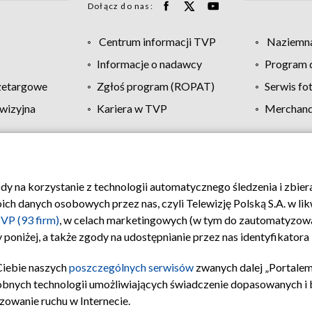
Dołącz do nas:
Centrum informacji TVP
Naziemna
Informacje o nadawcy
Program d
zetargowe
Zgłoś program (ROPAT)
Serwis fo
wizyjna
Kariera w TVP
Merchandi
Polityka prywatności
Moje zgody
Pomoc
Biuro re
ody na korzystanie z technologii automatycznego śledzenia i zbie
 danych osobowych przez nas, czyli Telewizję Polską S.A. w likw
VP (93 firm)
, w celach marketingowych (w tym do zautomatyzow
 poniżej, a także zgody na udostępnianie przez nas identyfikator
Ciebie naszych
poszczególnych serwisów
zwanych dalej „Portalem
obnych technologii umożliwiających świadczenie dopasowanych i be
zowanie ruchu w Internecie.