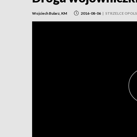
Wojciech Bularz, KM
2016-08-06
|
STRZELCE OPOLS